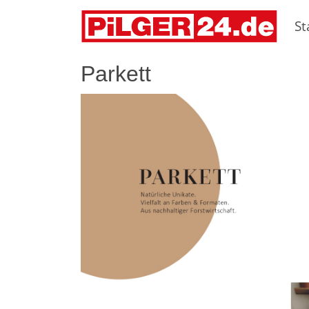
St
Parkett